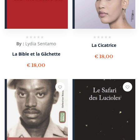
By :
Lydia Sentamo
La Cicatrice
La Bible et la Gâchette
€
18,00
€
18,00