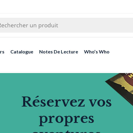
rs
Catalogue
Notes De Lecture
Who’s Who
Réservez vos
propres