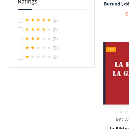
Ratings
Burundi, d
€
(0)
(0)
(0)
(0)
Hot
(0)
By :
Ly
La Bible 