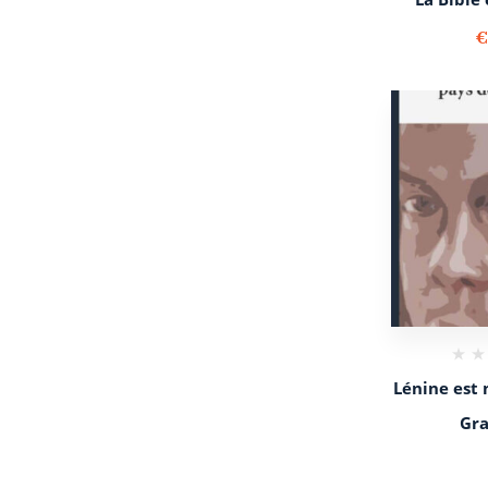
Lénine est 
Gra