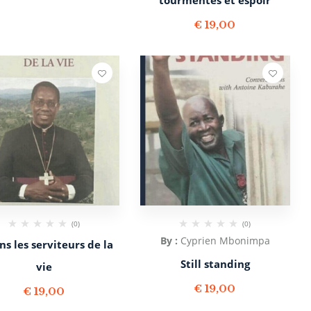
€
19,00
(0)
(0)
By :
Cyprien Mbonimpa
ns les serviteurs de la
Still standing
vie
€
19,00
€
19,00