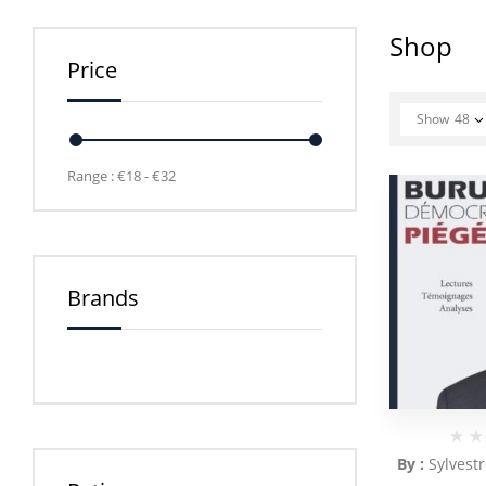
Shop
Price
Show
48
Range :
€
18
- €
32
Brands
By :
Sylvest