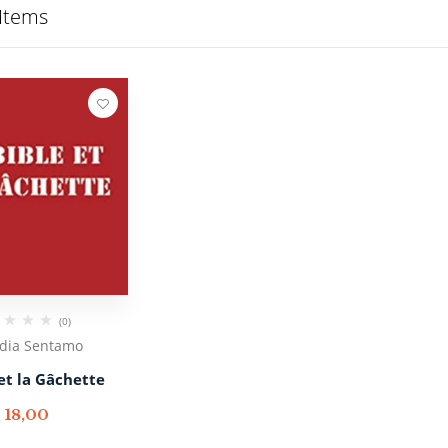
Items
(0)
dia Sentamo
 et la Gâchette
€
18,00