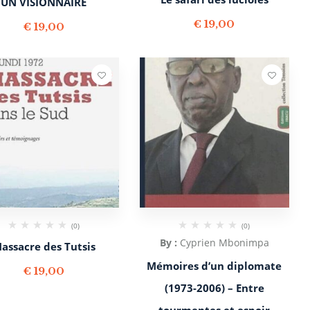
UN VISIONNAIRE
€
19,00
€
19,00
(0)
(0)
By :
Cyprien Mbonimpa
assacre des Tutsis
Mémoires d’un diplomate
€
19,00
(1973-2006) – Entre
tourmentes et espoir