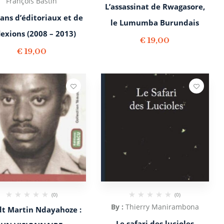
François Bastin
L’assassinat de Rwagasore,
ans d’éditoriaux et de
le Lumumba Burundais
lexions (2008 – 2013)
€
19,00
€
19,00
(0)
(0)
By :
Thierry Manirambona
dt Martin Ndayahoze :
Le safari des lucioles