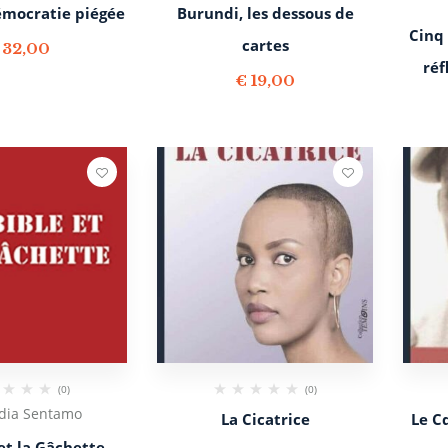
émocratie piégée
Burundi, les dessous de
Cinq 
cartes
32,00
réf
€
19,00
(0)
(0)
dia Sentamo
La Cicatrice
Le C
et la Gâchette