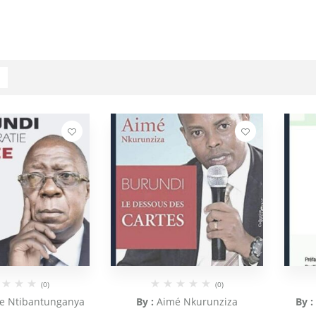
(0)
(0)
re Ntibantunganya
By :
Aimé Nkurunziza
By :