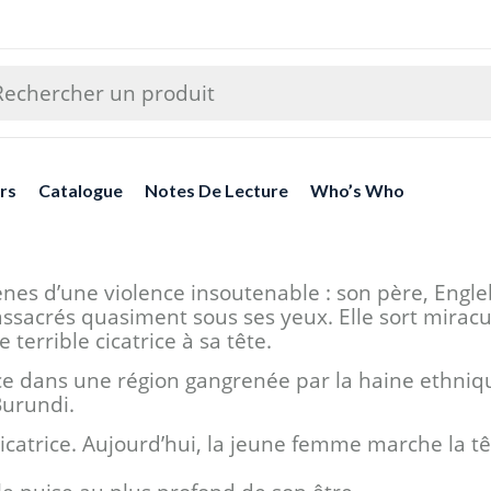
rs
Catalogue
Notes De Lecture
Who’s Who
 scènes d’une violence insoutenable : son père, En
assacrés quasiment sous ses yeux. Elle sort mirac
 terrible cicatrice à sa tête.
rance dans une région gangrenée par la haine ethni
Burundi.
atrice. Aujourd’hui, la jeune femme marche la tête 