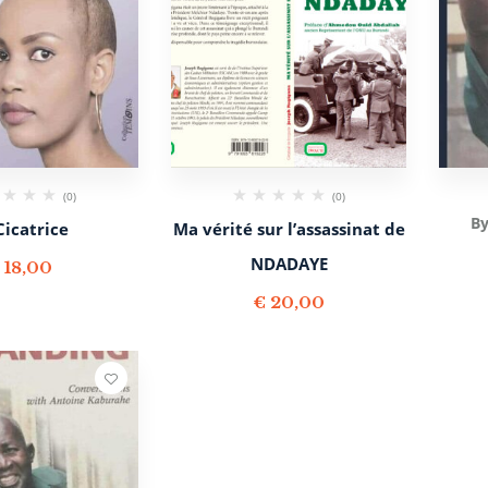
(0)
(0)
By
Cicatrice
Ma vérité sur l’assassinat de
NDADAYE
€
18,00
€
20,00