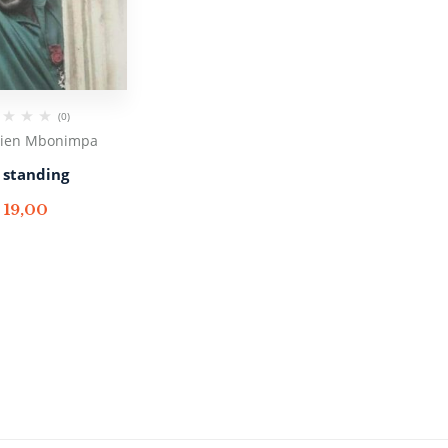
(0)
rien Mbonimpa
l standing
€
19,00