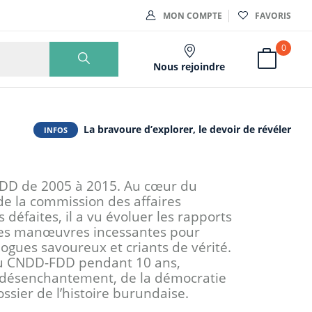
MON COMPTE
FAVORIS
0
Nous rejoindre
La bravoure d’explorer, le devoir de révéler
INFOS
FDD de 2005 à 2015. Au cœur du
de la commission des affaires
s défaites, il a vu évoluer les rapports
, des manœuvres incessantes pour
alogues savoureux et criants de vérité.
i du CNDD-FDD pendant 10 ans,
au désenchantement, de la démocratie
ossier de l’histoire burundaise.