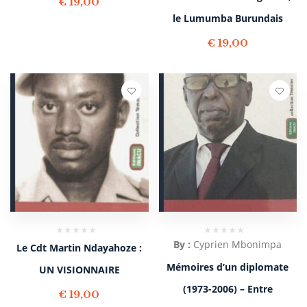
€
19,00
le Lumumba Burundais
€
19,00
By :
Cyprien Mbonimpa
Le Cdt Martin Ndayahoze :
Mémoires d’un diplomate
UN VISIONNAIRE
(1973-2006) – Entre
€
19,00