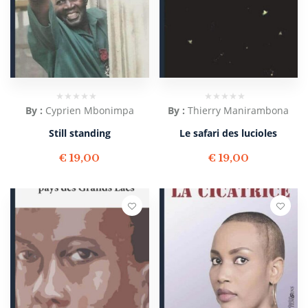
By :
Cyprien Mbonimpa
By :
Thierry Manirambona
Still standing
Le safari des lucioles
€
19,00
€
19,00