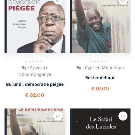
By :
Sylvestre
By :
Cyprien Mbonimpa
Ntibantunganya
Rester debout
Burundi, démocratie piégée
€
19,00
€
32,00