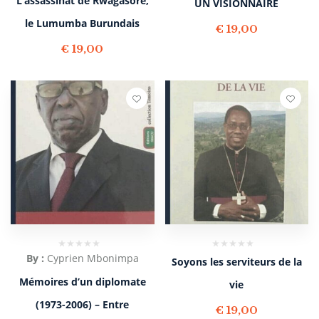
L’assassinat de Rwagasore,
UN VISIONNAIRE
le Lumumba Burundais
€
19,00
€
19,00
By :
Cyprien Mbonimpa
Soyons les serviteurs de la
Mémoires d’un diplomate
vie
(1973-2006) – Entre
€
19,00