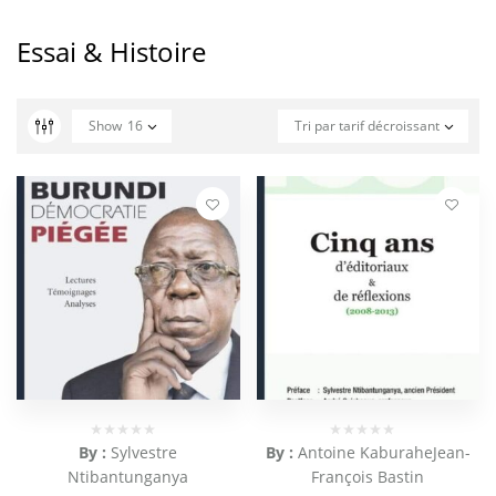
Essai & Histoire
Show
16
Tri par tarif décroissant
By :
Sylvestre
By :
Antoine Kaburahe
Jean-
Ntibantunganya
François Bastin