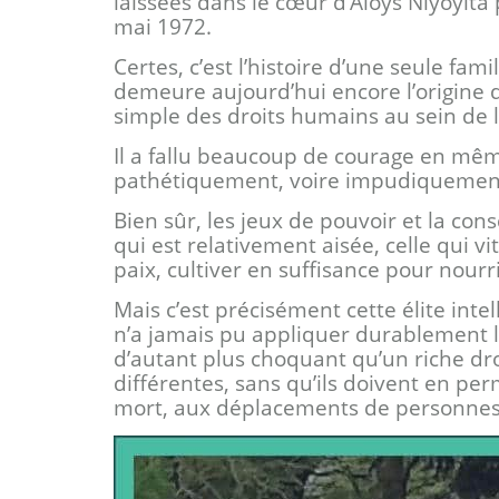
laissées dans le cœur d’Aloys Niyoyita
mai 1972.
Certes, c’est l’histoire d’une seule fa
demeure aujourd’hui encore l’origine d
simple des droits humains au sein de 
Il a fallu beaucoup de courage en mêm
pathétiquement, voire impudiquement, 
Bien sûr, les jeux de pouvoir et la cons
qui est relativement aisée, celle qui vi
paix, cultiver en suffisance pour nourri
Mais c’est précisément cette élite inte
n’a jamais pu appliquer durablement le
d’autant plus choquant qu’un riche dro
différentes, sans qu’ils doivent en pe
mort, aux déplacements de personnes 