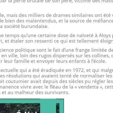
 par la perte brutale de son père, victime des mas
mille, mais des milliers de drames similaires ont ét
e bien des malentendus, et la source de méfiance,
la société burundaise.
e temps qu’une certaine dose de naïveté à Aloys p
et étaler son ressenti ce qui est tellement éloig
cience politique sont le fait d’une frange limitée de
t en ville, loin des rugos dispersés sur les collines
r leur famille et envoyer leurs enfants à l’école.
llectuelle qui a été éradiquée en 1972, et qui malg
s résolutions qui avaient tenté de normaliser les r
it coutumier avait depuis des siècles pu régler les
rmanence vivre avec le fléau de la « vendetta », c
et au malheur des survivants.