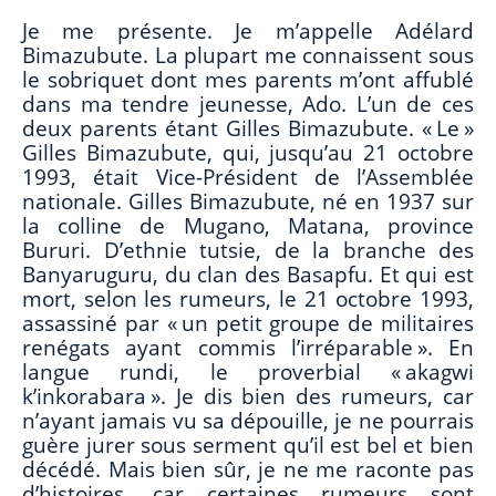
Je me présente. Je m’appelle Adélard
Bimazubute. La plupart me connaissent sous
le sobriquet dont mes parents m’ont affublé
dans ma tendre jeunesse, Ado. L’un de ces
deux parents étant Gilles Bimazubute. « Le »
Gilles Bimazubute, qui, jusqu’au 21 octobre
1993, était Vice-Président de l’Assemblée
nationale. Gilles Bimazubute, né en 1937 sur
la colline de Mugano, Matana, province
Bururi. D’ethnie tutsie, de la branche des
Banyaruguru, du clan des Basapfu. Et qui est
mort, selon les rumeurs, le 21 octobre 1993,
assassiné par « un petit groupe de militaires
renégats ayant commis l’irréparable ». En
langue rundi, le proverbial « akagwi
k’inkorabara ». Je dis bien des rumeurs, car
n’ayant jamais vu sa dépouille, je ne pourrais
guère jurer sous serment qu’il est bel et bien
décédé. Mais bien sûr, je ne me raconte pas
d’histoires, car certaines rumeurs sont