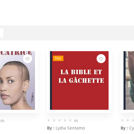
Hot
(0)
(0)
By :
Lydia Sentamo
By :
C