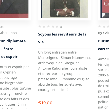
(0)
(0)
 Mbonimpa
By :
Ai
Soyons les serviteurs de la
’un diplomate
Burun
vie
 – Entre
carte
Un long entretien entre
et espoir
Monseigneur Simon Ntamwana,
Aimé N
archevêque de Gitega, et
témoi
ntes et espoir par
Antoine Kaburahe, journaliste
sur le
r Cyprien
et directeur du groupe de
2005 à
et ouvrage
presse Iwacu. L’homme d’Eglise
pouvoi
une biographie
aborde tous les sujets avec
de troi
suite , plus qu’une
courage et lucidité.
puis c
’ouvrage consiste
commis
e des faits et des
politi
€
19,00
litiques. Enfin,
nation