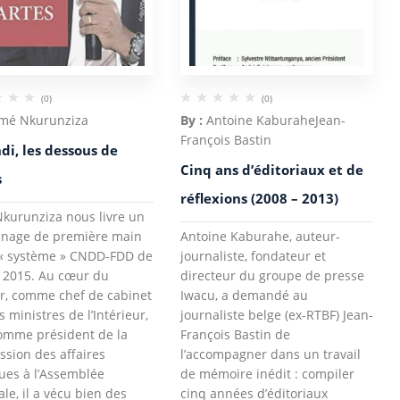
(0)
(0)
mé Nkurunziza
By :
Antoine Kaburahe
Jean-
François Bastin
di, les dessous de
Cinq ans d’éditoriaux et de
s
réflexions (2008 – 2013)
kurunziza nous livre un
gnage de première main
Antoine Kaburahe, auteur-
 « système » CNDD-FDD de
journaliste, fondateur et
 2015. Au cœur du
directeur du groupe de presse
r, comme chef de cabinet
Iwacu, a demandé au
s ministres de l’Intérieur,
journaliste belge (ex-RTBF) Jean-
omme président de la
François Bastin de
sion des affaires
l’accompagner dans un travail
ques à l’Assemblée
de mémoire inédit : compiler
ale, il a vécu bien des
cinq années d’éditoriaux