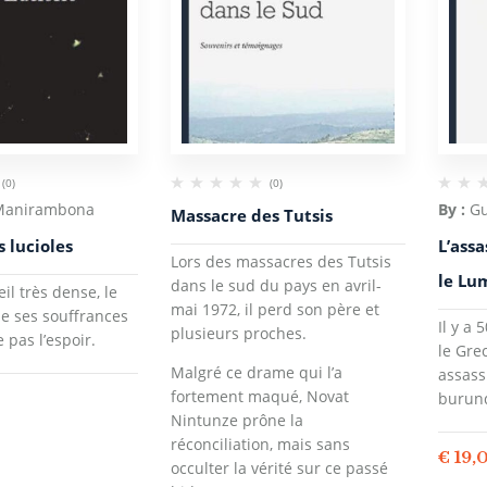
(0)
(0)
 Manirambona
By :
G
Massacre des Tutsis
s lucioles
L’ass
Lors des massacres des Tutsis
le Lu
dans le sud du pays en avril-
il très dense, le
mai 1972, il perd son père et
de ses souffrances
Il y a 
plusieurs proches.
 pas l’espoir.
le Gre
Malgré ce drame qui l’a
assass
fortement maqué, Novat
burund
Nintunze prône la
réconciliation, mais sans
€
19,
occulter la vérité sur ce passé