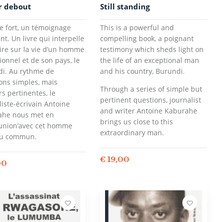
r debout
Still standing
re fort, un témoignage
This is a powerful and
nt. Un livre qui interpelle
compelling book, a poignant
aire sur la vie d’un homme
testimony which sheds light on
ionnel et de son pays, le
the life of an exceptional man
i. Au rythme de
and his country, Burundi.
ons simples, mais
Through a series of simple but
rs pertinentes, le
pertinent questions, journalist
liste-écrivain Antoine
and writer Antoine Kaburahe
ahe nous met en
brings us close to this
nion’avec cet homme
extraordinary man.
du commun.
€
19,00
00