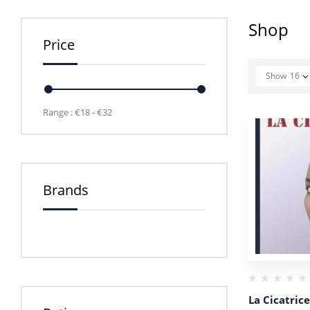
Shop
Price
Show
16
Range :
€
18
- €
32
Brands
La Cicatrice