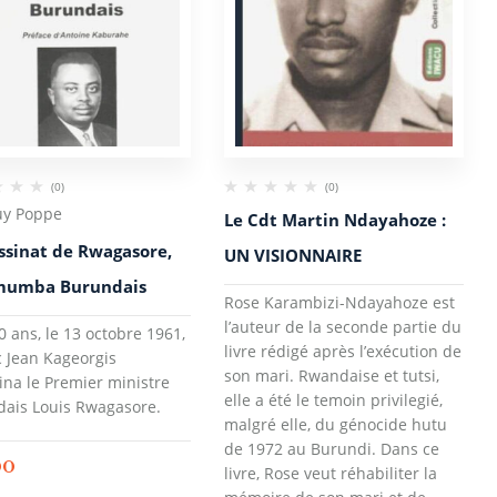
(0)
(0)
uy Poppe
Le Cdt Martin Ndayahoze :
assinat de Rwagasore,
UN VISIONNAIRE
mumba Burundais
Rose Karambizi-Ndayahoze est
l’auteur de la seconde partie du
50 ans, le 13 octobre 1961,
livre rédigé après l’exécution de
c Jean Kageorgis
son mari. Rwandaise et tutsi,
ina le Premier ministre
elle a été le temoin privilegié,
ais Louis Rwagasore.
malgré elle, du génocide hutu
de 1972 au Burundi. Dans ce
00
livre, Rose veut réhabiliter la