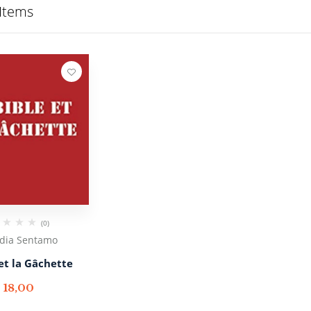
Items
(0)
dia Sentamo
 et la Gâchette
€
18,00