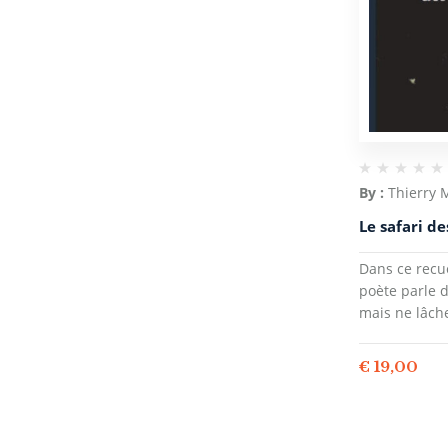
By :
Thierry
Le safari de
Dans ce recue
poète parle 
mais ne lâche
€
19,00