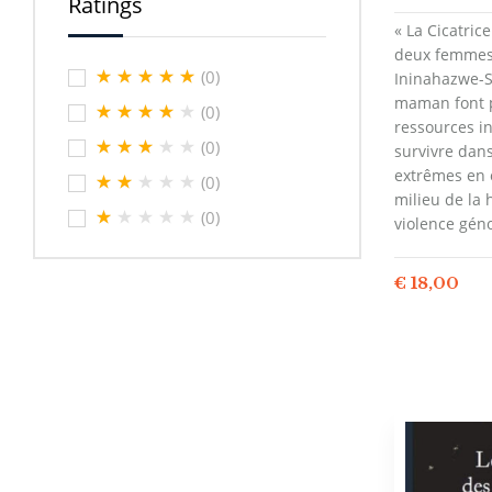
Ratings
« La Cicatric
deux femmes 
(0)
Ininahazwe-S
maman font 
(0)
ressources i
(0)
survivre dan
extrêmes en 
(0)
milieu de la 
(0)
violence gén
€
18,00