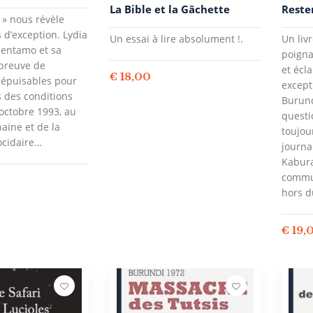
La Bible et la Gâchette
Reste
e » nous révèle
d’exception. Lydia
Un essai à lire absolument !.
Un liv
entamo et sa
poigna
preuve de
et écl
€
18,00
népuisables pour
except
s des conditions
Burund
octobre 1993, au
questi
haine et de la
toujou
ocidaire…
journa
Kabur
commu
hors 
€
19,