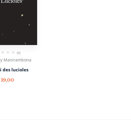
(0)
ry Manirambona
i des lucioles
€
19,00