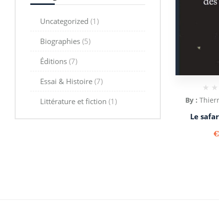
Uncategorized
(1)
Biographies
(5)
Éditions
(7)
Essai & Histoire
(7)
By :
Thier
Littérature et fiction
(1)
Le safar