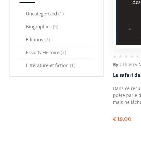
Uncategorized
(1)
Biographies
(5)
Éditions
(7)
Essai & Histoire
(7)
By :
Thierry
Littérature et fiction
(1)
Le safari de
Dans ce recue
poète parle 
mais ne lâche
€
19,00