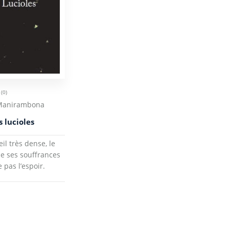
(0)
 Manirambona
s lucioles
il très dense, le
de ses souffrances
 pas l’espoir.