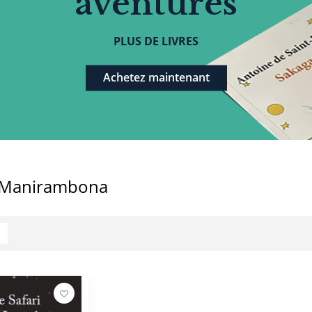
aventures
PLUS DE LIVRES
Achetez maintenant
y Manirambona