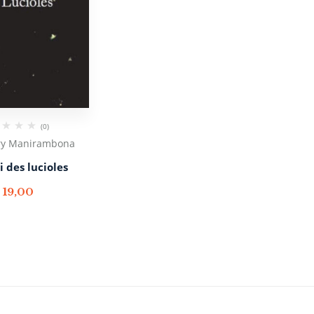
(0)
ry Manirambona
i des lucioles
€
19,00