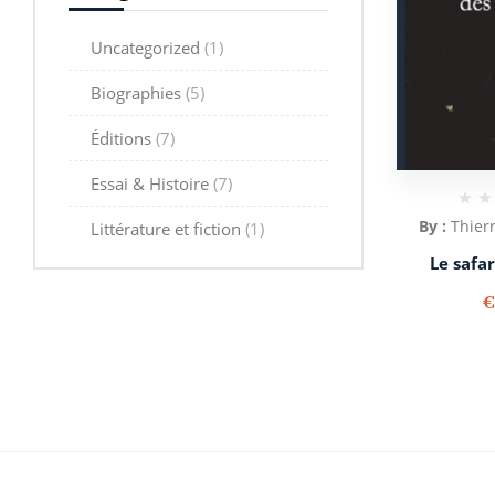
Uncategorized
(1)
Biographies
(5)
Éditions
(7)
Essai & Histoire
(7)
By :
Thier
Littérature et fiction
(1)
Le safar