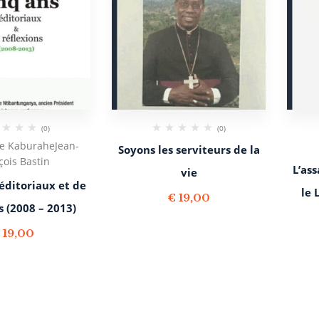
(0)
(0)
ne Kaburahe
Jean-
Soyons les serviteurs de la
çois Bastin
L’as
vie
éditoriaux et de
le
€
19,00
s (2008 – 2013)
€
19,00