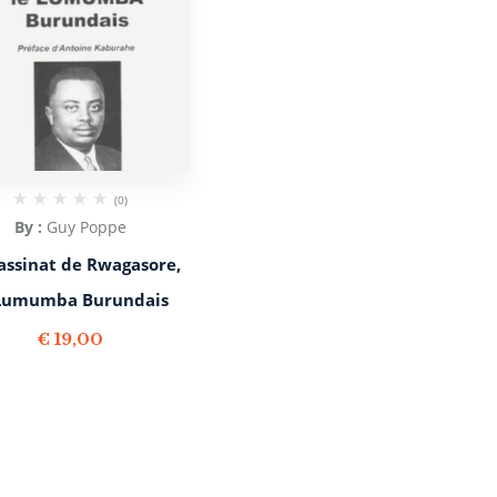
(0)
By :
Guy Poppe
sassinat de Rwagasore,
 Lumumba Burundais
€
19,00