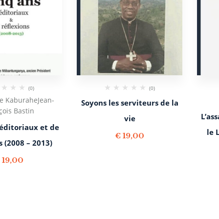
(0)
(0)
ne Kaburahe
Jean-
Soyons les serviteurs de la
çois Bastin
L’as
vie
éditoriaux et de
le
€
19,00
s (2008 – 2013)
€
19,00