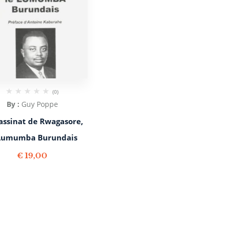
(0)
By :
Guy Poppe
sassinat de Rwagasore,
 Lumumba Burundais
€
19,00