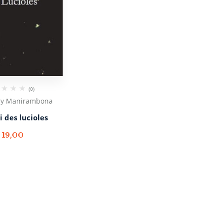
(0)
ry Manirambona
i des lucioles
€
19,00