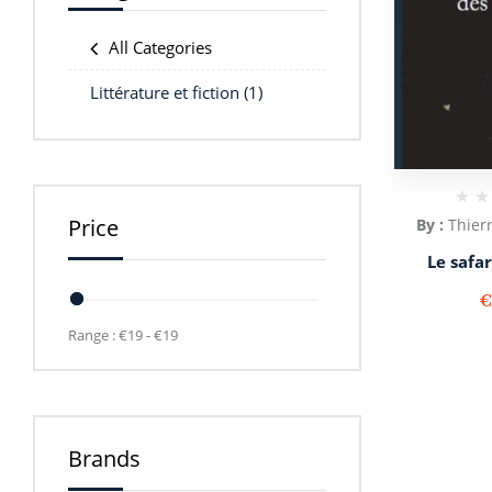
All Categories
Littérature et fiction
(1)
Price
By :
Thier
Le safar
Range :
€
19
- €
19
Brands