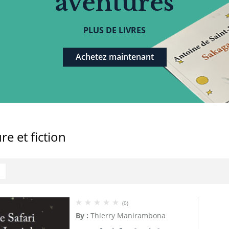
aventures
PLUS DE LIVRES
Achetez maintenant
re et fiction
(0)
By :
Thierry Manirambona