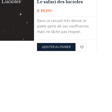
Le safari des lucioles
€
19,00
Dans ce recueil très dense, le
poète parle de ses souffrances
mais ne lâche pas l’espoir.
AJOUTER AU PANIER