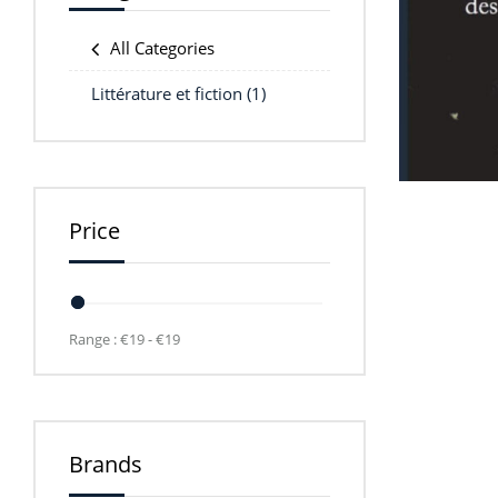
All Categories
Littérature et fiction
(1)
Price
Range :
€
19
- €
19
Brands